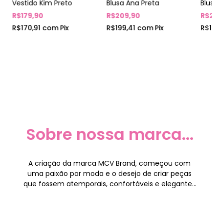
Vestido Kim Preto
Blusa Ana Preta
Blus
R$179,90
R$209,90
R$20
R$170,91
com
Pix
R$199,41
com
Pix
R$19
Sobre nossa marca...
A criação da marca MCV Brand, começou com
uma paixão por moda e o desejo de criar peças
que fossem atemporais, confortáveis e elegantes
.Nosso propósito é oferecer produtos de alta
qualidade, com design exclusivo, inspirando
confiança e promovendo autenticidade. Vestimos