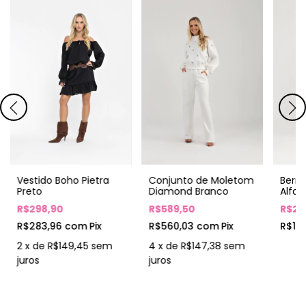
Vestido Boho Pietra
Conjunto de Moletom
Berm
Preto
Diamond Branco
Alfai
R$298,90
R$589,50
R$20
R$283,96
com
Pix
R$560,03
com
Pix
R$19
2
x de
R$149,45
sem
4
x de
R$147,38
sem
juros
juros